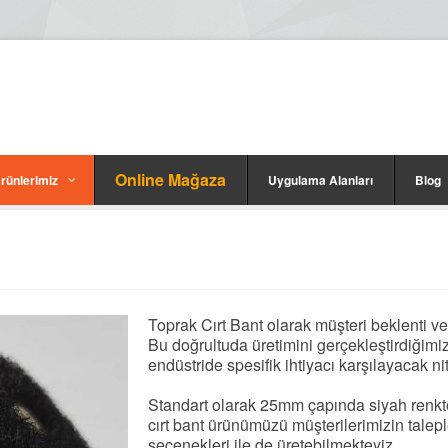
Online Mağaza
rünlerimiz
Uygulama Alanları
Blog
Toprak Cırt Bant olarak müşteri beklenti ve
Bu doğrultuda üretimini gerçekleştirdiğimi
endüstride spesifik ihtiyacı karşılayacak nit
Standart olarak 25mm çapında siyah renkte
cırt bant ürünümüzü müşterilerimizin talepl
seçenekleri ile de üretebilmekteyiz.