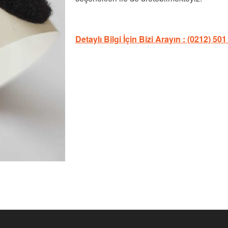
Detaylı Bilgi İçin Bizi Arayın : (0212) 501