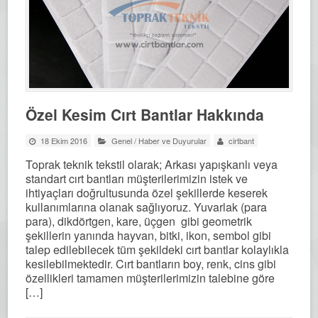
Özel Kesim Cırt Bantlar Hakkında
18 Ekim 2016
Genel
/
Haber ve Duyurular
cirtbant
Toprak teknik tekstil olarak; Arkası yapışkanlı veya
standart cırt bantları müşterilerimizin istek ve
ihtiyaçları doğrultusunda özel şekillerde keserek
kullanımlarına olanak sağlıyoruz. Yuvarlak (para
para), dikdörtgen, kare, üçgen gibi geometrik
şekillerin yanında hayvan, bitki, ikon, sembol gibi
talep edilebilecek tüm şekildeki cırt bantlar kolaylıkla
kesilebilmektedir. Cırt bantların boy, renk, cins gibi
özellikleri tamamen müşterilerimizin talebine göre
[…]