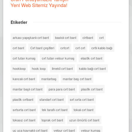
Yeni Web Sitemiz Yayında!
Etiketler
arkası yapışkanlı cırt bant
baskılı cırt bant
cirtbant
cırt
cırt bant
Cırt bant çeşitleri
cırtcırt
cırt cırt
cırtlı kablo bağı
cırt tutan kumaş
cırt tutan velour kumaş
elastik cırt bant
hookloop
hook loop
ilmekli cırt bant
kablo bağı cırt bant
kancalı cırt bant
mantarbaş
mantar baş cırt bant
mantar başlı cırt bant
para para cırt bant
plastik cırt bant
plastik cırtbant
standart cırt bant
sırt sırta cırt bant
sırtsırta cırt bant
tek taraflı cırt bant
tokalı cırt bant
tokasız cırt bant
toprak cırt bant
uzun ömürlü cırt bant
uç uca kaynaklı cırt bant
velour cırt bant
velour kumaş