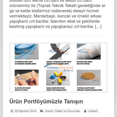
üretilen tüm teknik cırt bant ve tekstil cırt bant
ürünlerimiz ile (Toprak Teknik Tekstil gerektiğinde ar-
ge ve kalite testlerinizi üstlenerek) detaylı hizmet
vermekteyiz. Mantarbaşlı, kancalı ve ilmekli arkası
yapışkanlı cırt bantlar. İstenilen ebat ve şekillerde
kesilmiş yapışkanlı ve yapışkansız cırt bantlar. […]
Ürün Portföyümüzle Tanışın
25 Ağustos 2016
Genel
/
Haber ve Duyurular
cirtbant