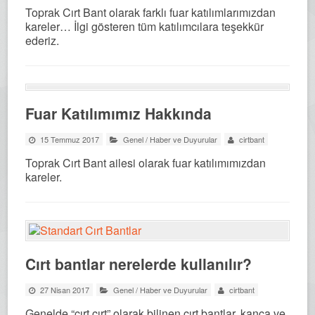
Toprak Cırt Bant olarak farklı fuar katılımlarımızdan
kareler… İlgi gösteren tüm katılımcılara teşekkür
ederiz.
Fuar Katılımımız Hakkında
15 Temmuz 2017
Genel
/
Haber ve Duyurular
cirtbant
Toprak Cırt Bant ailesi olarak fuar katılımımızdan
kareler.
Cırt bantlar nerelerde kullanılır?
27 Nisan 2017
Genel
/
Haber ve Duyurular
cirtbant
Genelde “cırt cırt” olarak bilinen cırt bantlar, kanca ve