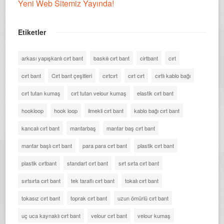
Yeni Web Sitemiz Yayında!
Etiketler
arkası yapışkanlı cırt bant
baskılı cırt bant
cirtbant
cırt
cırt bant
Cırt bant çeşitleri
cırtcırt
cırt cırt
cırtlı kablo bağı
cırt tutan kumaş
cırt tutan velour kumaş
elastik cırt bant
hookloop
hook loop
ilmekli cırt bant
kablo bağı cırt bant
kancalı cırt bant
mantarbaş
mantar baş cırt bant
mantar başlı cırt bant
para para cırt bant
plastik cırt bant
plastik cırtbant
standart cırt bant
sırt sırta cırt bant
sırtsırta cırt bant
tek taraflı cırt bant
tokalı cırt bant
tokasız cırt bant
toprak cırt bant
uzun ömürlü cırt bant
uç uca kaynaklı cırt bant
velour cırt bant
velour kumaş