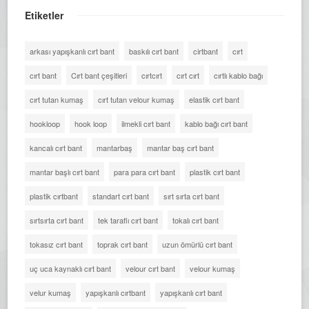
Etiketler
arkası yapışkanlı cırt bant
baskılı cırt bant
cirtbant
cırt
cırt bant
Cırt bant çeşitleri
cırtcırt
cırt cırt
cırtlı kablo bağı
cırt tutan kumaş
cırt tutan velour kumaş
elastik cırt bant
hookloop
hook loop
ilmekli cırt bant
kablo bağı cırt bant
kancalı cırt bant
mantarbaş
mantar baş cırt bant
mantar başlı cırt bant
para para cırt bant
plastik cırt bant
plastik cırtbant
standart cırt bant
sırt sırta cırt bant
sırtsırta cırt bant
tek taraflı cırt bant
tokalı cırt bant
tokasız cırt bant
toprak cırt bant
uzun ömürlü cırt bant
uç uca kaynaklı cırt bant
velour cırt bant
velour kumaş
velur kumaş
yapışkanlı cırtbant
yapışkanlı cırt bant